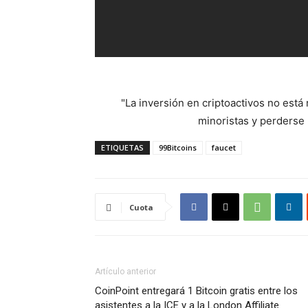
"La inversión en criptoactivos no est
minoristas y perderse l
ETIQUETAS
99Bitcoins
faucet
Cuota
Artículo anterior
CoinPoint entregará 1 Bitcoin gratis entre los
asistentes a la ICE y a la London Affiliate