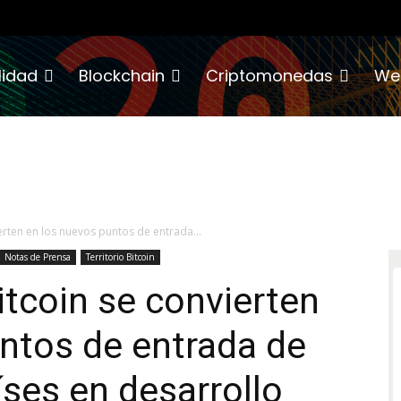
lidad
Blockchain
Criptomonedas
We
erten en los nuevos puntos de entrada...
Notas de Prensa
Territorio Bitcoin
itcoin se convierten
ntos de entrada de
íses en desarrollo