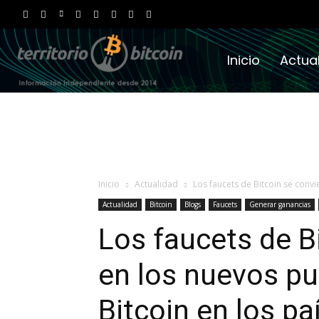
Inicio
Actua
Inicio
Actualidad
Los faucets de Bitcoin se convi
Actualidad
Bitcoin
Blogs
Faucets
Generar ganancias
Los faucets de B
en los nuevos pu
Bitcoin en los pa