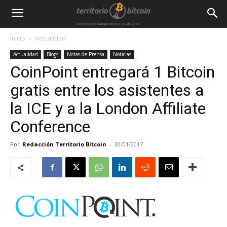
Inicio
Actualidad
Actualidad
Blogs
Notas de Prensa
Noticias
CoinPoint entregará 1 Bitcoin
gratis entre los asistentes a
la ICE y a la London Affiliate
Conference
Por
Redacción Territorio Bitcoin
-
30/01/2017