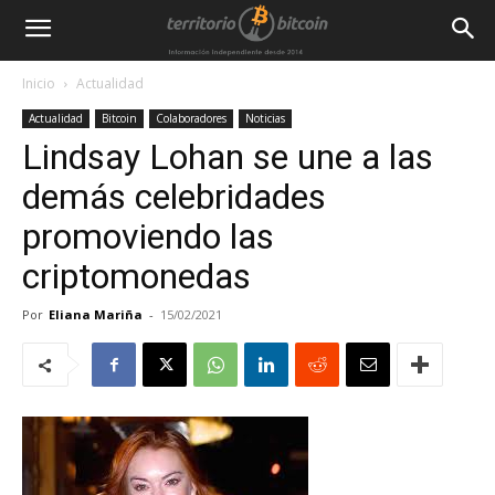
Inicio
Actualidad
Actualidad
Bitcoin
Colaboradores
Noticias
Lindsay Lohan se une a las
demás celebridades
promoviendo las
criptomonedas
Por
Eliana Mariña
-
15/02/2021