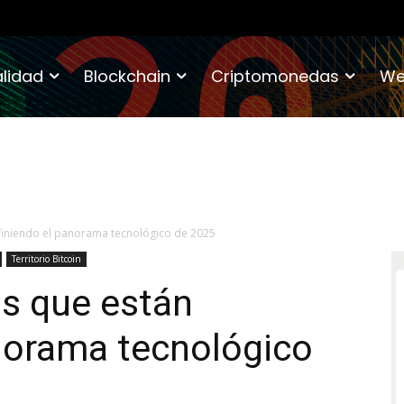
lidad
Blockchain
Criptomonedas
We
finiendo el panorama tecnológico de 2025
Territorio Bitcoin
as que están
norama tecnológico