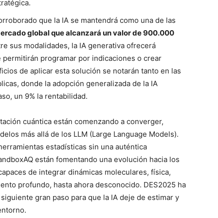
ratégica.
rroborado que la IA se mantendrá como una de las
ercado global que alcanzará un valor de 900.000
re sus modalidades, la IA generativa ofrecerá
permitirán programar por indicaciones o crear
ficios de aplicar esta solución se notarán tanto en las
icas, donde la adopción generalizada de la IA
aso, un 9% la rentabilidad.
utación cuántica están comenzando a converger,
elos más allá de los LLM (Large Language Models).
herramientas estadísticas sin una auténtica
ndboxAQ están fomentando una evolución hacia los
paces de integrar dinámicas moleculares, física,
miento profundo, hasta ahora desconocido. DES2025 ha
siguiente gran paso para que la IA deje de estimar y
entorno.