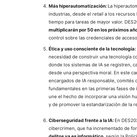
Más hiperautomatización:
La hiperautom
industrias, desde el
retail
a los recursos 
tiempo para tareas de mayor valor. DES
multiplicarán por 50 en los próximos añ
control sobre las credenciales de acceso 
Ética y uso consciente de la tecnología:
necesidad de construir una tecnología 
donde los sistemas de IA se registren, c
desde una perspectiva moral. En este c
encargados de IA responsable, comités de
fundamentales en las primeras fases de i
une el hecho de incorporar una visión h
y de promover la estandarización de la r
Ciberseguridad frente a la IA:
En DES202
cibercrimen, que ha incrementado de form
delitos ya es informático
, según la Polic