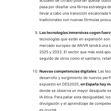
actuales de cifrado podrían quedar obsol
pasa por diseñar una férrea estrategia d
llevar a cabo una transición escalonada
tradicionales con nuevas fórmulas poscu
Las tecnologías inmersivas cogen fuer
tecnologías que están en expansión son 
mercado europeo de AR/VR tendrá una ta
2025 y 2033. El sector que más está apos
seguido de otros como el sanitario,
retail
Nuevas competencias digitales
: Las te
desarrollo y surgimiento de nuevos perfi
expuesto en DES2025,
en España hay má
donde se observa un mayor desajuste es
IA ética. Para paliar esta desigualdad, l
divulgación y el aprendizaje de competen
es crucial.