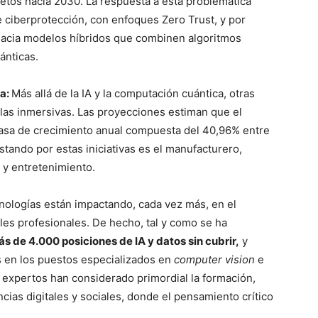
etos hacia 2030. La respuesta a esta problemática
e ciberprotección, con enfoques Zero Trust, y por
 hacia modelos híbridos que combinen algoritmos
ánticas.
za:
Más allá de la IA y la computación cuántica, otras
las inmersivas. Las proyecciones estiman que el
sa de crecimiento anual compuesta del 40,96% entre
tando por estas iniciativas es el manufacturero,
y entretenimiento.
cnologías están impactando, cada vez más, en el
les profesionales. De hecho, tal y como se ha
s de 4.000 posiciones de IA y datos sin cubrir,
y
 en los puestos especializados en
computer vision
e
os expertos han considerado primordial la formación,
cias digitales y sociales, donde el pensamiento crítico