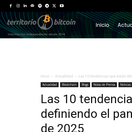
Inicio
Actua
Inicio
Actualidad
Las 10 tendencias que están de
Actualidad
Blockchain
Blogs
Notas de Prensa
Noticias
Las 10 tendenci
definiendo el pa
de 2025