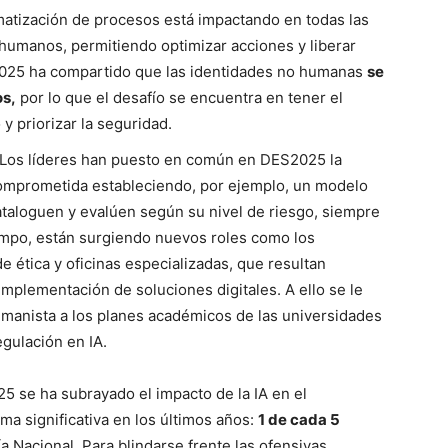
atización de procesos está impactando en todas las
humanos, permitiendo optimizar acciones y liberar
2025 ha compartido que las identidades no humanas
se
os,
por lo que el desafío se encuentra en tener el
y priorizar la seguridad.
Los líderes han puesto en común en DES2025 la
comprometida estableciendo, por ejemplo, un modelo
ataloguen y evalúen según su nivel de riesgo, siempre
ampo, están surgiendo nuevos roles como los
 ética y oficinas especializadas, que resultan
mplementación de soluciones digitales. A ello se le
umanista a los planes académicos de las universidades
egulación en IA.
5 se ha subrayado el impacto de la IA en el
a significativa en los últimos años:
1 de cada 5
ía Nacional. Para blindarse frente las ofensivas