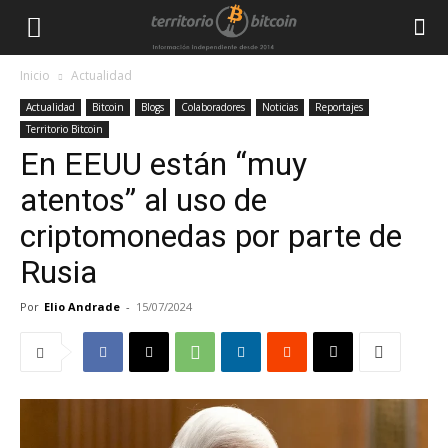
Inicio
Actualidad
Actualidad
Bitcoin
Blogs
Colaboradores
Noticias
Reportajes
Territorio Bitcoin
En EEUU están “muy
atentos” al uso de
criptomonedas por parte de
Rusia
Por
Elio Andrade
-
15/07/2024