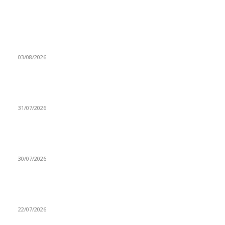
BLOCKCHAIN ESPAÑA
Akka, inversor de Perplexity y Anthropic, entra en Reental
03/08/2026
BitBase obtiene la autorización MiCA y se prepara para volver
al mercado español
31/07/2026
Un falso fondo de inversión con avatares creados por IA
intentó atacar a IdenQ en una campaña atribuida a BlueNoroff
30/07/2026
Criptan suma nuevo éxito al obtener la licencia de pagos del
Banco de España
22/07/2026