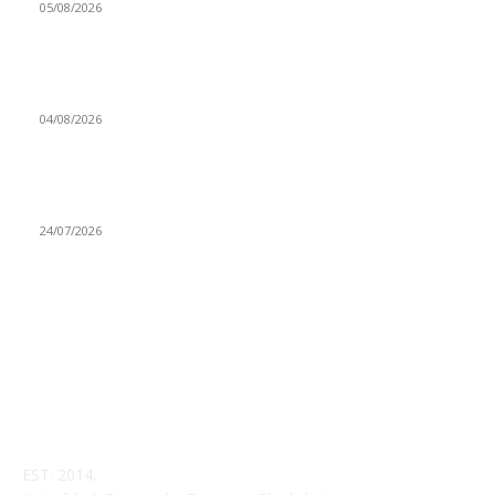
05/08/2026
Finance Festival regresa para conectar las finanzas
tradicionales con el ecosistema cripto
04/08/2026
BitMEX echa el cierre tras doce años definiendo el trading de
derivados cripto
24/07/2026
EST. 2014.