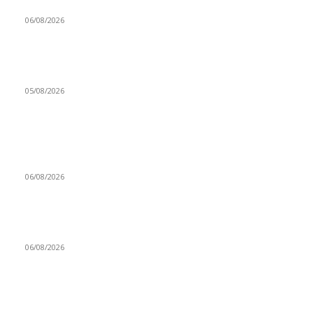
staking en Ethereum si alcanza el 50%
06/08/2026
Llega ola de phishing que sacude al ecosistema de hardware
wallets tras el ciberataque a Coldcard
05/08/2026
BLOCKCHAIN LATINOAMÉRICA
Nexo conecta el dólar MEP con las stablecoins para facilitar
los pagos y el ahorro en Argentina
06/08/2026
Notbank supera los 700.000 clientes impulsada por el auge de
los pagos con stablecoins en Latinoamérica
06/08/2026
La caída del mercado cripto reabre el debate sobre las
oportunidades de inversión