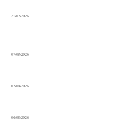
Mintos democratiza la inversión en ETF desde 1 euro
21/07/2026
BLOCKCHAIN INTERNACIONAL
Rusia firma una nueva ley cripto aumentando el cerco sobre el
control interno y la necesidad transfronteriza
07/08/2026
La tokenización entra en una nueva etapa y deja de ser una
promesa para convertirse en negocio
07/08/2026
Luxemburgo integra a los Exchanges Cripto en su Sistema de
Alerta Financiera
06/08/2026
EIP-8361 el drástico plan para matar las recompensas de