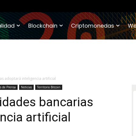
lidad
Blockchain
Criptomonedas
We
s adoptará inteligencia artificial
s de Prensa
Noticias
Territorio Bitcoin
tidades bancarias
cia artificial