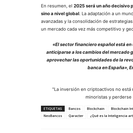
En resumen, el
2025 será un año decisivo p
sino a nivel global
. La adaptación a un mun
avanzadas y la consolidación de estrategias
un mercado cada vez más competitivo y geo
«El sector financiero español está en
anticiparse a los cambios del mercado gl
aprovechar las oportunidades de la revol
banca en España», En
"La inversión en criptoactivos no est
minoristas y perderse l
ETIQUETAS
Bancos
Blockchain
Blockchain In
NeoBancos
Qaracter
¿Qué es la Inteligencia arti