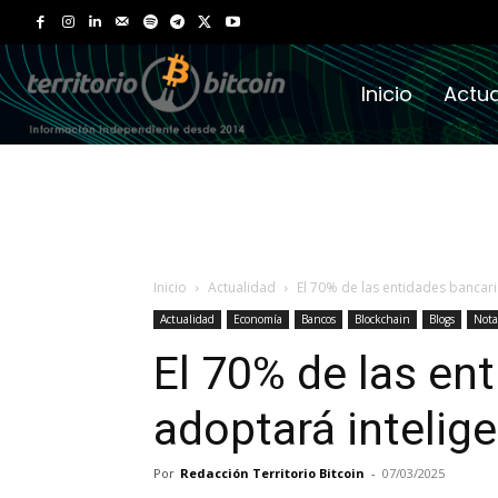
Inicio
Actua
Inicio
Actualidad
El 70% de las entidades bancaria
Actualidad
Economía
Bancos
Blockchain
Blogs
Nota
El 70% de las en
adoptará inteligen
Por
Redacción Territorio Bitcoin
-
07/03/2025