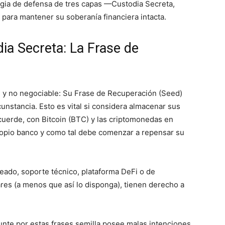
egia de defensa de tres capas —Custodia Secreta,
para mantener su soberanía financiera intacta.
dia Secreta: La Frase de
le y no negociable: Su Frase de Recuperación (Seed)
unstancia. Esto es vital si considera almacenar sus
uerde, con Bitcoin (BTC) y las criptomonedas en
ropio banco y como tal debe comenzar a repensar su
eado, soporte técnico, plataforma DeFi o de
res (a menos que así lo disponga), tienen derecho a
nte por estas frases semilla posee malas intenciones.