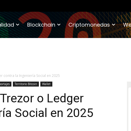
lidad
Blockchain
Criptomonedas
We
 contra la Ingeniería Social en 2025
ortajes
Territorio Bitcoin
Wallet
Trezor o Ledger
ría Social en 2025