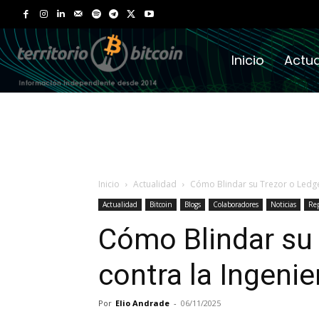
Inicio
Actua
Inicio
Actualidad
Cómo Blindar su Trezor o Ledger
Actualidad
Bitcoin
Blogs
Colaboradores
Noticias
Rep
Cómo Blindar su 
contra la Ingenie
Por
Elio Andrade
-
06/11/2025