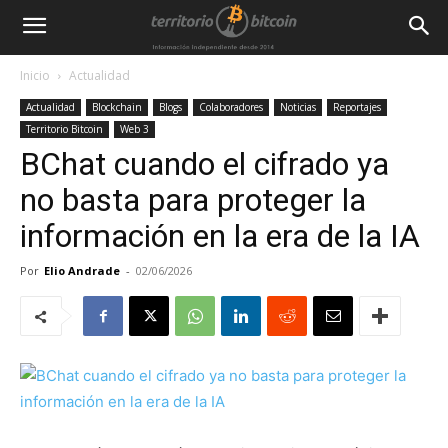
Inicio
Actualidad
Actualidad
Blockchain
Blogs
Colaboradores
Noticias
Reportajes
Territorio Bitcoin
Web 3
BChat cuando el cifrado ya
no basta para proteger la
información en la era de la IA
Por
Elio Andrade
-
02/06/2026