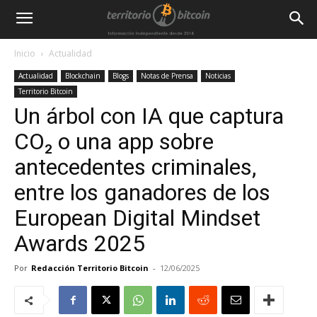
Inicio
Actualidad
Actualidad
Blockchain
Blogs
Notas de Prensa
Noticias
Territorio Bitcoin
Un árbol con IA que captura
CO₂ o una app sobre
antecedentes criminales,
entre los ganadores de los
European Digital Mindset
Awards 2025
Por
Redacción Territorio Bitcoin
-
12/06/2025