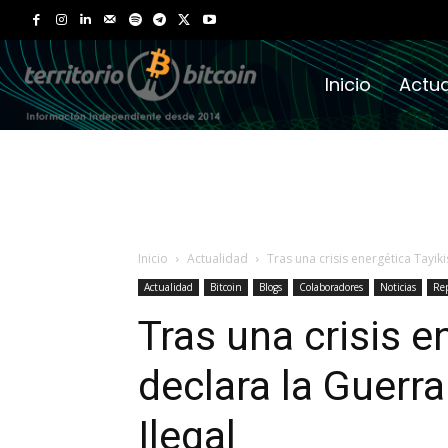
Inicio
Actua
Inicio
Actualidad
Tras una crisis energética Tayiki
Actualidad
Bitcoin
Blogs
Colaboradores
Noticias
Rep
Tras una crisis e
declara la Guerra
Ilegal