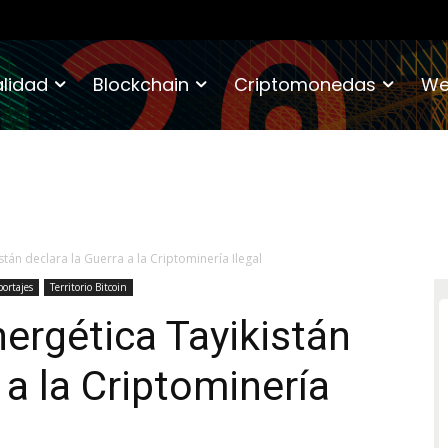
lidad
Blockchain
Criptomonedas
We
stán declara la Guerra a la Criptominería Ilegal
ortajes
Territorio Bitcoin
nergética Tayikistán
 a la Criptominería