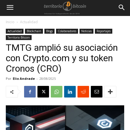
Inicio
Actualidad
Actualidad
Blockchain
Blogs
Colaboradores
Noticias
Reportajes
Territorio Bitcoin
TMTG amplió su asociación
con Crypto.com y su token
Cronos (CRO)
Por
Elio Andrade
-
28/08/2025