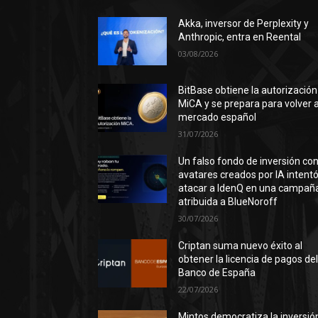
Akka, inversor de Perplexity y
Anthropic, entra en Reental
03/08/2026
BitBase obtiene la autorización
MiCA y se prepara para volver a
mercado español
31/07/2026
Un falso fondo de inversión co
avatares creados por IA intent
atacar a IdenQ en una campañ
atribuida a BlueNoroff
30/07/2026
Criptan suma nuevo éxito al
obtener la licencia de pagos de
Banco de España
22/07/2026
Mintos democratiza la inversió