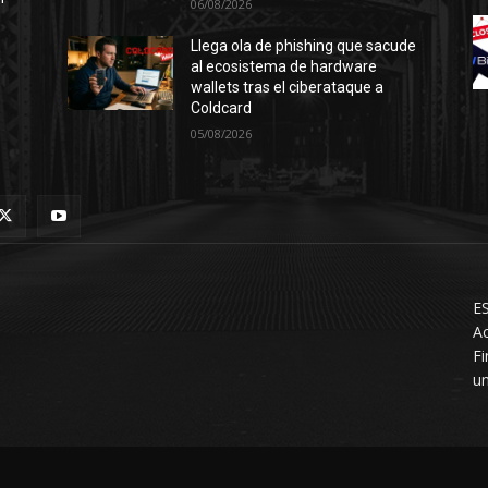
06/08/2026
Llega ola de phishing que sacude
al ecosistema de hardware
wallets tras el ciberataque a
Coldcard
05/08/2026
ES
Ac
F
un