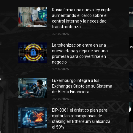
Rusia firma una nueva ley cripto
aumentando el cerco sobre el
control interno y la necesidad
transfronteriza
07/08/2026
l
La tokenización entra en una
nueva etapa y deja de ser una
promesa para convertirse en
negocio
n
07/08/2026
ó
a
Luxemburgo integra a los
Exchanges Cripto en su Sistema
de Alerta Financiera
06/08/2026
l
EIP-8361 el drástico plan para
matar las recompensas de
staking en Ethereum si alcanza
el 50%
n