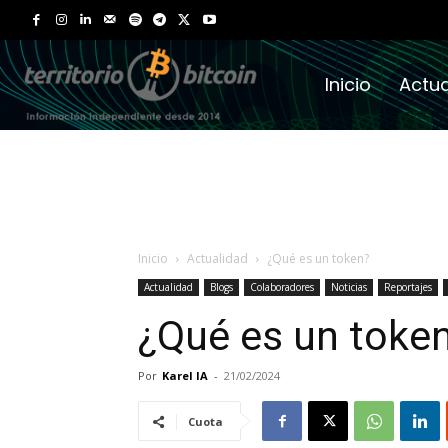
Inicio
Actua
Inicio
Actualidad
¿Qué es un token?
Actualidad
Blogs
Colaboradores
Noticias
Reportajes
¿Qué es un toke
Por
Karel IA
-
21/02/2024
Cuota