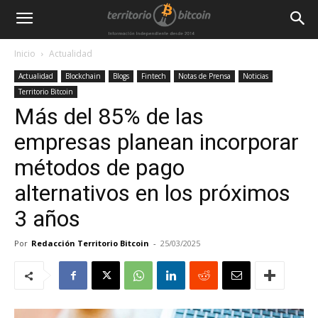
Inicio
Actualidad
Actualidad
Blockchain
Blogs
Fintech
Notas de Prensa
Noticias
Territorio Bitcoin
Más del 85% de las
empresas planean incorporar
métodos de pago
alternativos en los próximos
3 años
Por
Redacción Territorio Bitcoin
-
25/03/2025