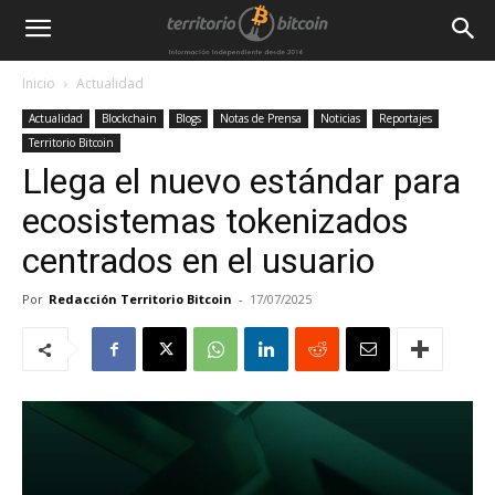
Inicio
Actualidad
Actualidad
Blockchain
Blogs
Notas de Prensa
Noticias
Reportajes
Territorio Bitcoin
Llega el nuevo estándar para
ecosistemas tokenizados
centrados en el usuario
Por
Redacción Territorio Bitcoin
-
17/07/2025