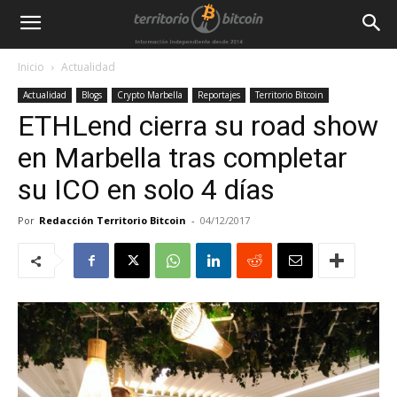
Inicio
Actualidad
Actualidad
Blogs
Crypto Marbella
Reportajes
Territorio Bitcoin
ETHLend cierra su road show
en Marbella tras completar
su ICO en solo 4 días
Por
Redacción Territorio Bitcoin
-
04/12/2017