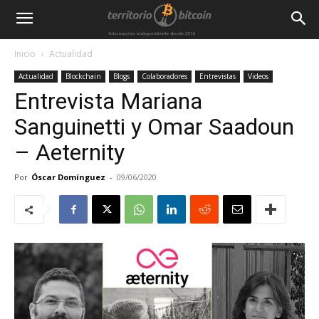
Inicio
Actualidad
Actualidad
Blockchain
Blogs
Colaboradores
Entrevistas
Videos
Entrevista Mariana
Sanguinetti y Omar Saadoun
– Aeternity
Por
Óscar Domínguez
-
09/06/2020