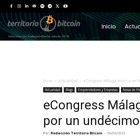
Inicio
Actua
Inicio
Actualidad
eCongress Málaga aterriza en 
Actualidad
Blogs
Emprendedores y Empresas
Notas de Pr
eCongress Málag
por un undécimo
Por
Redacción Territorio Bitcoin
-
06/06/2023