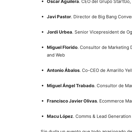
Óscar Aguilera
. CEO del Grupo StartGo,
Javi Pastor
. Director de Big Bang Conve
Jordi Urbea
. Senior Vicepresident de Og
Miguel Florido
. Consultor de Marketing D
and Web
Antonio Ábalos
. Co-CEO de Amarillo Ye
Miguel Ángel Trabado
. Consultor de Ma
Francisco Javier Olivas
. Ecommerce Mar
Macu López
. Comms & Lead Generation
Sin duda un evento que todo apasionado d