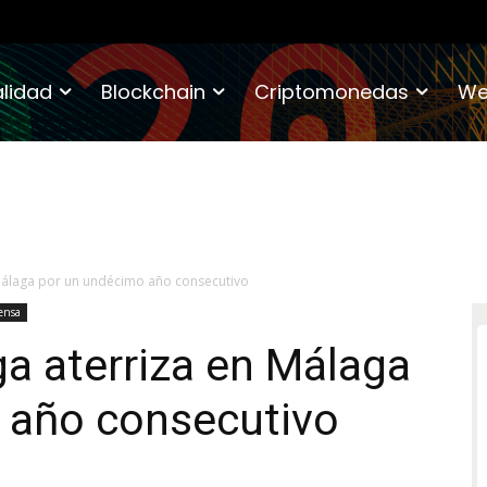
lidad
Blockchain
Criptomonedas
We
Málaga por un undécimo año consecutivo
ensa
a aterriza en Málaga
 año consecutivo