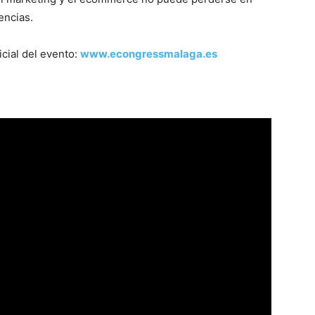
encias.
icial del evento:
www.econgressmalaga.es