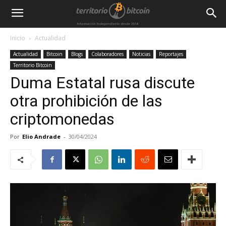
Inicio
Actualidad
Actualidad
Bitcoin
Blogs
Colaboradores
Noticias
Reportajes
Territorio Bitcoin
Duma Estatal rusa discute
otra prohibición de las
criptomonedas
Por
Elio Andrade
-
30/04/2024