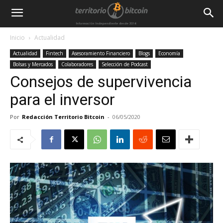
Inicio
Actualidad
Actualidad
Fintech
Asesoramiento Financiero
Blogs
Economía
Bolsas y Mercados
Colaboradores
Selección de Podcast
Consejos de supervivencia
para el inversor
Por
Redacción Territorio Bitcoin
-
06/05/2020