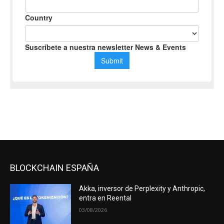
BLOCKCHAIN ESPAÑA
Akka, inversor de Perplexity y Anthropic,
entra en Reental
03/08/2026