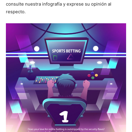
consulte nuestra infografía y exprese su opinión al
respecto.