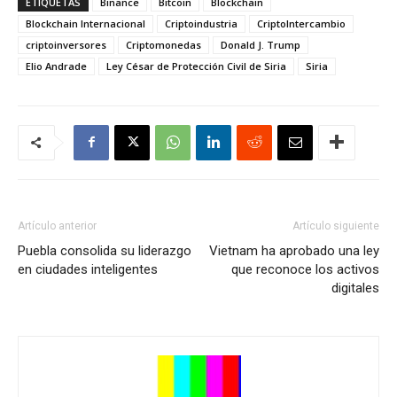
ETIQUETAS
Binance
Bitcoin
Blockchain
Blockchain Internacional
Criptoindustria
CriptoIntercambio
criptoinversores
Criptomonedas
Donald J. Trump
Elio Andrade
Ley César de Protección Civil de Siria
Siria
Artículo anterior
Artículo siguiente
Puebla consolida su liderazgo
Vietnam ha aprobado una ley
en ciudades inteligentes
que reconoce los activos
digitales