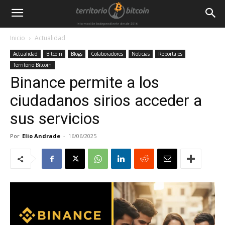
Inicio
Actualidad
Actualidad
Bitcoin
Blogs
Colaboradores
Noticias
Reportajes
Territorio Bitcoin
Binance permite a los
ciudadanos sirios acceder a
sus servicios
Por
Elio Andrade
-
16/06/2025