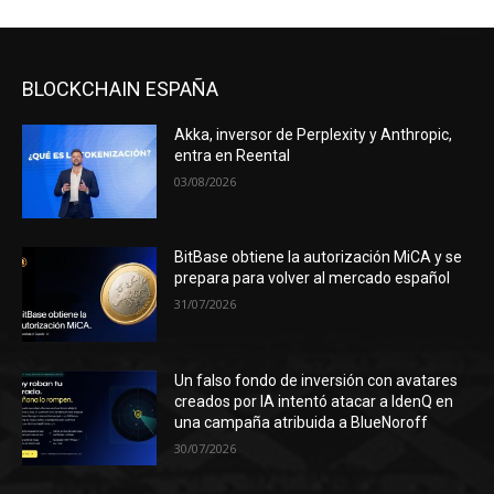
BLOCKCHAIN ESPAÑA
Akka, inversor de Perplexity y Anthropic,
entra en Reental
03/08/2026
BitBase obtiene la autorización MiCA y se
prepara para volver al mercado español
31/07/2026
Un falso fondo de inversión con avatares
creados por IA intentó atacar a IdenQ en
una campaña atribuida a BlueNoroff
30/07/2026