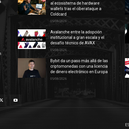
a
al ecosistema de hardware
wallets tras el ciberataque a
Coldcard
05/08/2026
l
Avalanche entre la adopción
institucional a gran escala y el
desafío técnico de AVAX
05/08/2026
n
Bybit da un paso más allá de las
criptomonedas con una licencia
de dinero electrónico en Europa
05/08/2026
ES