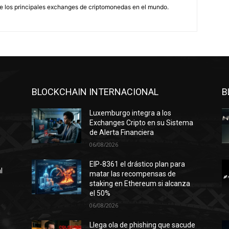
e los principales exchanges de criptomonedas en el mundo.
BLOCKCHAIN INTERNACIONAL
B
Luxemburgo integra a los
Exchanges Cripto en su Sistema
de Alerta Financiera
06/08/2026
EIP-8361 el drástico plan para
l
matar las recompensas de
staking en Ethereum si alcanza
el 50%
06/08/2026
n
ó
Llega ola de phishing que sacude