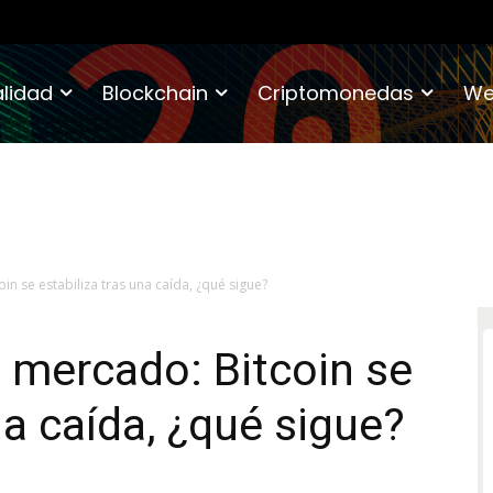
lidad
Blockchain
Criptomonedas
We
in se estabiliza tras una caída, ¿qué sigue?
l mercado: Bitcoin se
na caída, ¿qué sigue?