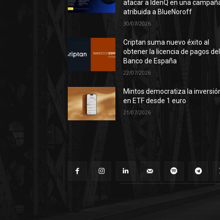
atacar a IdenQ en una campañ
atribuida a BlueNoroff
30/07/2026
Criptan suma nuevo éxito al
obtener la licencia de pagos de
Banco de España
22/07/2026
Mintos democratiza la inversió
en ETF desde 1 euro
21/07/2026