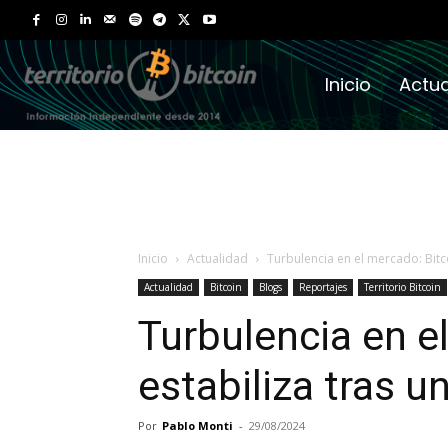
Inicio
Actua
Inicio
Actualidad
Turbulencia en el mercado: Bitco
Actualidad
Bitcoin
Blogs
Reportajes
Territorio Bitcoin
Turbulencia en e
estabiliza tras u
Por
Pablo Monti
-
29/08/2024