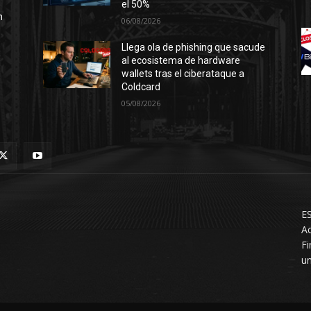
el 50%
n
06/08/2026
Llega ola de phishing que sacude
al ecosistema de hardware
wallets tras el ciberataque a
Coldcard
05/08/2026
ES
Ac
F
un