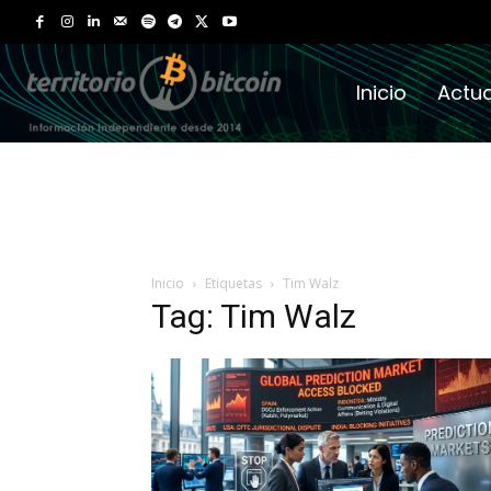
Inicio
Actua
Inicio
Etiquetas
Tim Walz
Tag: Tim Walz