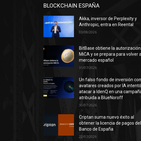
BLOCKCHAIN ESPAÑA
Akka, inversor de Perplexity y
Anthropic, entra en Reental
03/08/2026
BitBase obtiene la autorización
MiCA y se prepara para volver a
mercado español
31/07/2026
Un falso fondo de inversión co
avatares creados por IA intent
atacar a IdenQ en una campañ
atribuida a BlueNoroff
30/07/2026
Criptan suma nuevo éxito al
obtener la licencia de pagos de
Banco de España
22/07/2026