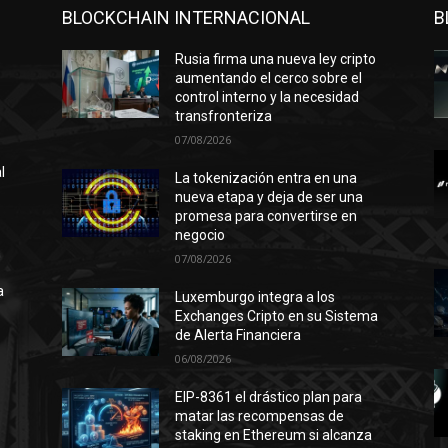
BLOCKCHAIN INTERNACIONAL
B
Rusia firma una nueva ley cripto
aumentando el cerco sobre el
control interno y la necesidad
transfronteriza
07/08/2026
l
La tokenización entra en una
nueva etapa y deja de ser una
promesa para convertirse en
negocio
n
07/08/2026
ó
a
Luxemburgo integra a los
Exchanges Cripto en su Sistema
de Alerta Financiera
06/08/2026
l
EIP-8361 el drástico plan para
matar las recompensas de
staking en Ethereum si alcanza