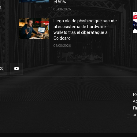
el 50%
n
06/08/2026
Llega ola de phishing que sacude
al ecosistema de hardware
wallets tras el ciberataque a
Coldcard
05/08/2026
ES
Ac
F
un