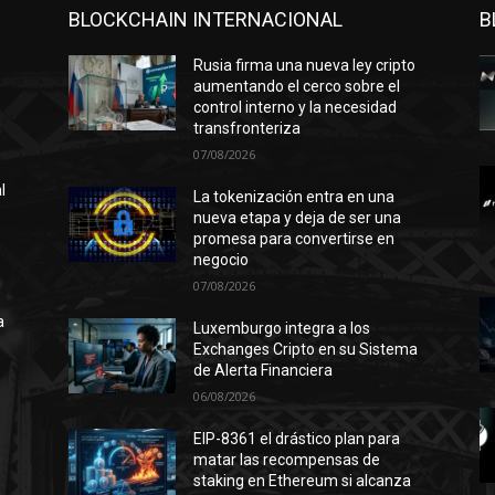
BLOCKCHAIN INTERNACIONAL
B
Rusia firma una nueva ley cripto
aumentando el cerco sobre el
control interno y la necesidad
transfronteriza
07/08/2026
l
La tokenización entra en una
nueva etapa y deja de ser una
promesa para convertirse en
negocio
n
07/08/2026
ó
a
Luxemburgo integra a los
Exchanges Cripto en su Sistema
de Alerta Financiera
06/08/2026
l
EIP-8361 el drástico plan para
matar las recompensas de
staking en Ethereum si alcanza