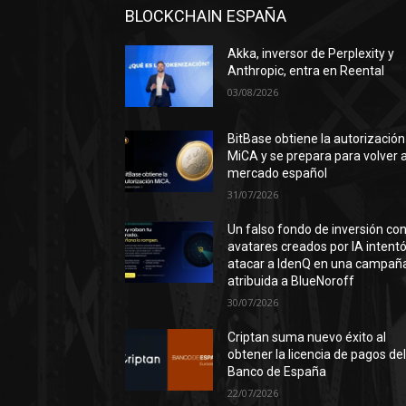
BLOCKCHAIN ESPAÑA
Akka, inversor de Perplexity y
Anthropic, entra en Reental
03/08/2026
BitBase obtiene la autorización
MiCA y se prepara para volver a
mercado español
31/07/2026
Un falso fondo de inversión co
avatares creados por IA intent
atacar a IdenQ en una campañ
atribuida a BlueNoroff
30/07/2026
Criptan suma nuevo éxito al
obtener la licencia de pagos de
Banco de España
22/07/2026