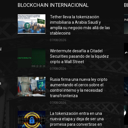
BLOCKCHAIN INTERNACIONAL
B
Tether lleva la tokenización
inmobiliaria a Arabia Saudí y
amplía su negocio más allá de las
stablecoins
07/08/2026
l
Wintermute desafía a Citadel
Securities pasando de la liquidez
cripto a Wall Street
07/08/2026
n
ó
Rusia firma una nueva ley cripto
a
aumentando el cerco sobre el
control interno y la necesidad
transfronteriza
07/08/2026
l
La tokenización entra en una
nueva etapa y deja de ser una
promesa para convertirse en