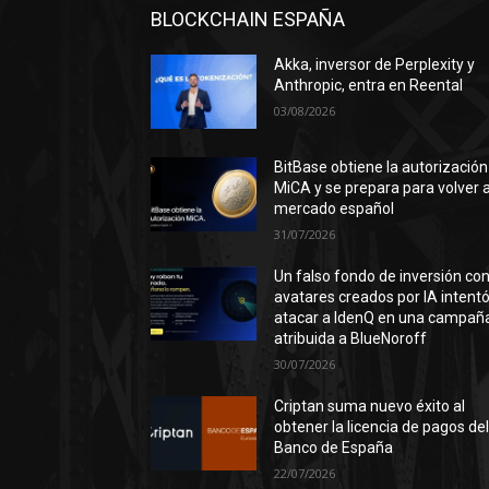
BLOCKCHAIN ESPAÑA
Akka, inversor de Perplexity y
Anthropic, entra en Reental
03/08/2026
BitBase obtiene la autorización
MiCA y se prepara para volver a
mercado español
31/07/2026
Un falso fondo de inversión co
avatares creados por IA intent
atacar a IdenQ en una campañ
atribuida a BlueNoroff
30/07/2026
Criptan suma nuevo éxito al
obtener la licencia de pagos de
Banco de España
22/07/2026