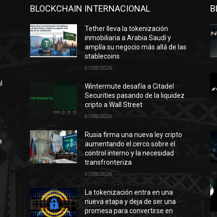
BLOCKCHAIN INTERNACIONAL
B
Tether lleva la tokenización
inmobiliaria a Arabia Saudí y
amplía su negocio más allá de las
stablecoins
07/08/2026
l
Wintermute desafía a Citadel
Securities pasando de la liquidez
cripto a Wall Street
07/08/2026
n
ó
Rusia firma una nueva ley cripto
a
aumentando el cerco sobre el
control interno y la necesidad
transfronteriza
07/08/2026
l
La tokenización entra en una
nueva etapa y deja de ser una
promesa para convertirse en