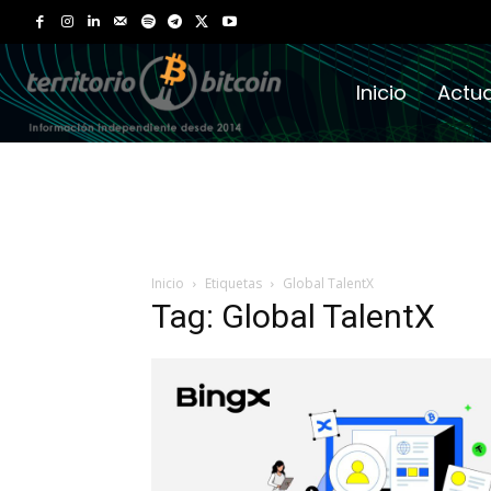
Inicio
Actua
Inicio
Etiquetas
Global TalentX
Tag: Global TalentX