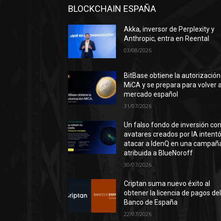
BLOCKCHAIN ESPAÑA
Akka, inversor de Perplexity y
Anthropic, entra en Reental
03/08/2026
BitBase obtiene la autorización
MiCA y se prepara para volver a
mercado español
31/07/2026
Un falso fondo de inversión co
avatares creados por IA intent
atacar a IdenQ en una campañ
atribuida a BlueNoroff
30/07/2026
Criptan suma nuevo éxito al
obtener la licencia de pagos de
Banco de España
22/07/2026