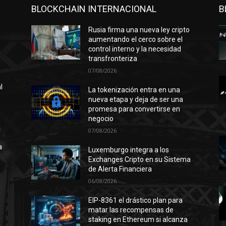
BLOCKCHAIN INTERNACIONAL
B
Rusia firma una nueva ley cripto
aumentando el cerco sobre el
control interno y la necesidad
transfronteriza
07/08/2026
l
La tokenización entra en una
nueva etapa y deja de ser una
promesa para convertirse en
negocio
n
07/08/2026
ó
a
Luxemburgo integra a los
Exchanges Cripto en su Sistema
de Alerta Financiera
06/08/2026
l
EIP-8361 el drástico plan para
matar las recompensas de
staking en Ethereum si alcanza