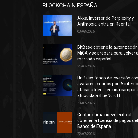
BLOCKCHAIN ESPAÑA
Akka, inversor de Perplexity y
Anthropic, entra en Reental
03/08/2026
BitBase obtiene la autorización
MiCA y se prepara para volver a
mercado español
31/07/2026
Un falso fondo de inversión co
avatares creados por IA intent
atacar a IdenQ en una campañ
atribuida a BlueNoroff
30/07/2026
Criptan suma nuevo éxito al
obtener la licencia de pagos de
Banco de España
22/07/2026