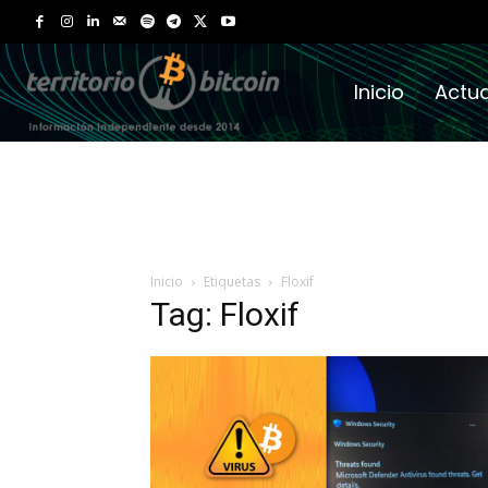
Inicio
Actua
Inicio
Etiquetas
Floxif
Tag: Floxif