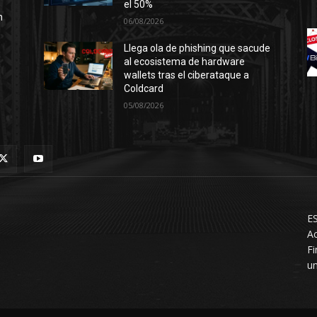
el 50%
n
06/08/2026
Llega ola de phishing que sacude
al ecosistema de hardware
wallets tras el ciberataque a
Coldcard
05/08/2026
ES
Ac
F
un