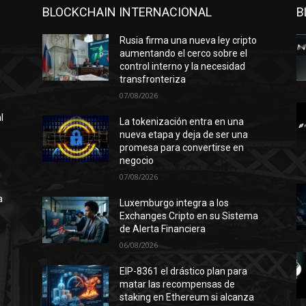
BLOCKCHAIN INTERNACIONAL
B
Rusia firma una nueva ley cripto
aumentando el cerco sobre el
control interno y la necesidad
transfronteriza
07/08/2026
l
La tokenización entra en una
nueva etapa y deja de ser una
promesa para convertirse en
negocio
n
07/08/2026
ó
a
Luxemburgo integra a los
Exchanges Cripto en su Sistema
de Alerta Financiera
06/08/2026
l
EIP-8361 el drástico plan para
matar las recompensas de
staking en Ethereum si alcanza