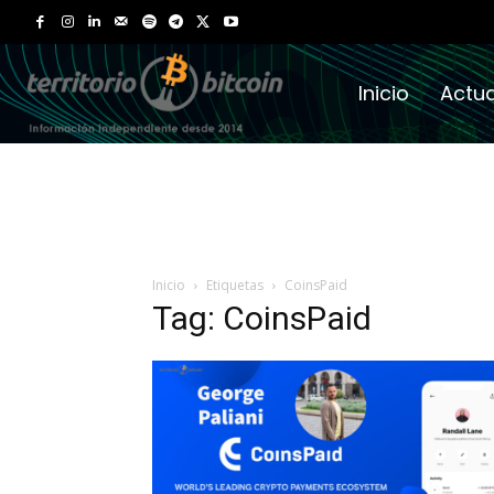
Inicio
Actua
Inicio
Etiquetas
CoinsPaid
Tag: CoinsPaid