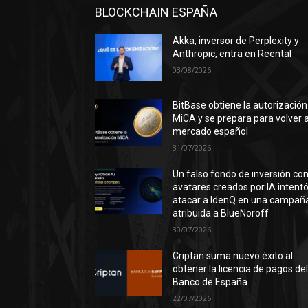
BLOCKCHAIN ESPAÑA
Akka, inversor de Perplexity y
Anthropic, entra en Reental
03/08/2026
BitBase obtiene la autorización
MiCA y se prepara para volver a
mercado español
31/07/2026
Un falso fondo de inversión co
avatares creados por IA intent
atacar a IdenQ en una campañ
atribuida a BlueNoroff
30/07/2026
Criptan suma nuevo éxito al
obtener la licencia de pagos de
Banco de España
22/07/2026