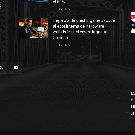
el 50%
n
06/08/2026
Llega ola de phishing que sacude
al ecosistema de hardware
wallets tras el ciberataque a
Coldcard
05/08/2026
ES
Ac
F
un