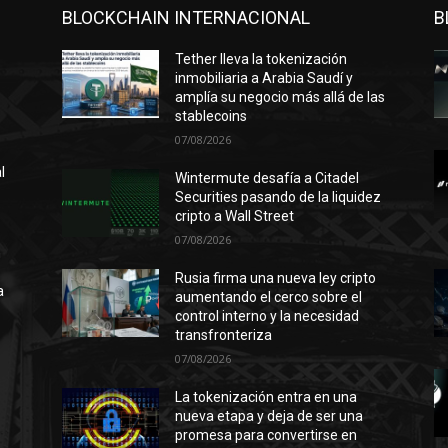
BLOCKCHAIN INTERNACIONAL
B
Tether lleva la tokenización
inmobiliaria a Arabia Saudí y
amplía su negocio más allá de las
stablecoins
07/08/2026
l
Wintermute desafía a Citadel
Securities pasando de la liquidez
cripto a Wall Street
07/08/2026
n
ó
Rusia firma una nueva ley cripto
a
aumentando el cerco sobre el
control interno y la necesidad
transfronteriza
07/08/2026
l
La tokenización entra en una
nueva etapa y deja de ser una
promesa para convertirse en