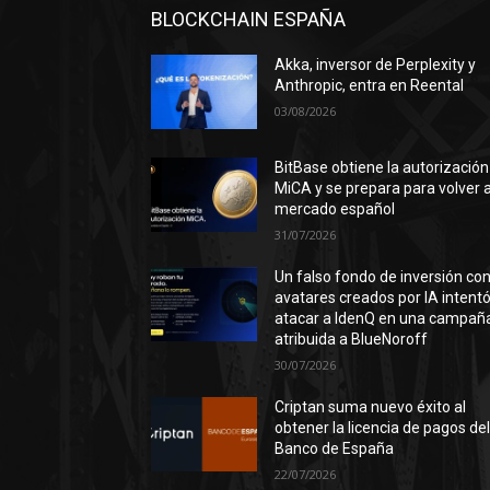
BLOCKCHAIN ESPAÑA
Akka, inversor de Perplexity y
Anthropic, entra en Reental
03/08/2026
BitBase obtiene la autorización
MiCA y se prepara para volver a
mercado español
31/07/2026
Un falso fondo de inversión co
avatares creados por IA intent
atacar a IdenQ en una campañ
atribuida a BlueNoroff
30/07/2026
Criptan suma nuevo éxito al
obtener la licencia de pagos de
Banco de España
22/07/2026