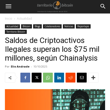
Inicio
Actualidad
Actualidad
Bitcoin
Blogs
Colaboradores
Noticias
Reportajes
Territorio Bitcoin
Saldos de Criptoactivos
Ilegales superan los $75 mil
millones, según Chainalysis
Por
Elio Andrade
-
10/10/2025