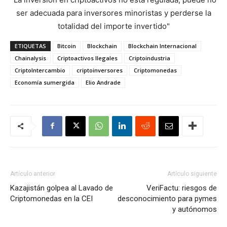
ser adecuada para inversores minoristas y perderse la
totalidad del importe invertido"
ETIQUETAS
Bitcoin
Blockchain
Blockchain Internacional
Chainalysis
Criptoactivos Ilegales
Criptoindustria
CriptoIntercambio
criptoinversores
Criptomonedas
Economía sumergida
Elio Andrade
Artículo anterior
Artículo siguiente
Kazajistán golpea al Lavado de
VeriFactu: riesgos de
Criptomonedas en la CEI
desconocimiento para pymes
y autónomos