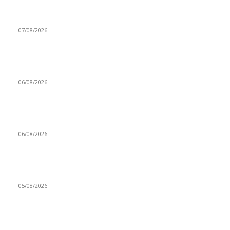
La tokenización entra en una nueva etapa y deja de ser una
promesa para convertirse en negocio
07/08/2026
Luxemburgo integra a los Exchanges Cripto en su Sistema de
Alerta Financiera
06/08/2026
EIP-8361 el drástico plan para matar las recompensas de
staking en Ethereum si alcanza el 50%
06/08/2026
Llega ola de phishing que sacude al ecosistema de hardware
wallets tras el ciberataque a Coldcard
05/08/2026
Avalanche entre la adopción institucional a gran escala y el
desafío técnico de AVAX