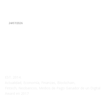
BitMEX echa el cierre tras doce años definiendo el trading de
derivados cripto
24/07/2026
EST. 2014.
Actualidad, Economía, Finanzas, Blockchain,
Fintech, Neobancos, Medios de Pago Ganador de un Digital
Award en 2017