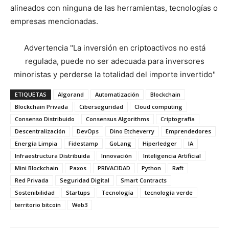
alineados con ninguna de las herramientas, tecnologías o
empresas mencionadas.
Advertencia
"La inversión en criptoactivos no está
regulada, puede no ser adecuada para inversores
minoristas y perderse la totalidad del importe invertido"
ETIQUETAS
Algorand
Automatización
Blockchain
Blockchain Privada
Ciberseguridad
Cloud computing
Consenso Distribuido
Consensus Algorithms
Criptografía
Descentralización
DevOps
Dino Etcheverry
Emprendedores
Energía Limpia
Fidestamp
GoLang
Hiperledger
IA
Infraestructura Distribuida
Innovación
Inteligencia Artificial
Mini Blockchain
Paxos
PRIVACIDAD
Python
Raft
Red Privada
Seguridad Digital
Smart Contracts
Sostenibilidad
Startups
Tecnología
tecnología verde
territorio bitcoin
Web3