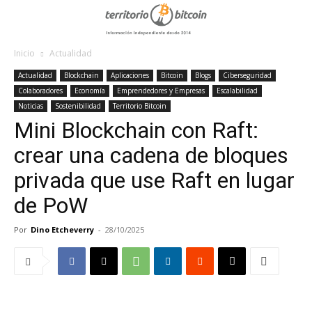
Inicio
Actualidad
Actualidad
Blockchain
Aplicaciones
Bitcoin
Blogs
Ciberseguridad
Colaboradores
Economía
Emprendedores y Empresas
Escalabilidad
Noticias
Sostenibilidad
Territorio Bitcoin
Mini Blockchain con Raft:
crear una cadena de bloques
privada que use Raft en lugar
de PoW
Por
Dino Etcheverry
-
28/10/2025