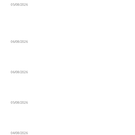
05/08/2026
BLOCKCHAIN LATINOAMÉRICA
Nexo conecta el dólar MEP con las stablecoins para facilitar
los pagos y el ahorro en Argentina
06/08/2026
Notbank supera los 700.000 clientes impulsada por el auge de
los pagos con stablecoins en Latinoamérica
06/08/2026
La caída del mercado cripto reabre el debate sobre las
oportunidades de inversión
05/08/2026
Finance Festival regresa para conectar las finanzas
tradicionales con el ecosistema cripto
04/08/2026