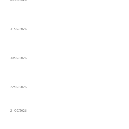
BitBase obtiene la autorización MiCA y se prepara para volver
al mercado español
31/07/2026
Un falso fondo de inversión con avatares creados por IA
intentó atacar a IdenQ en una campaña atribuida a BlueNoroff
30/07/2026
Criptan suma nuevo éxito al obtener la licencia de pagos del
Banco de España
22/07/2026
Mintos democratiza la inversión en ETF desde 1 euro
21/07/2026
BLOCKCHAIN INTERNACIONAL