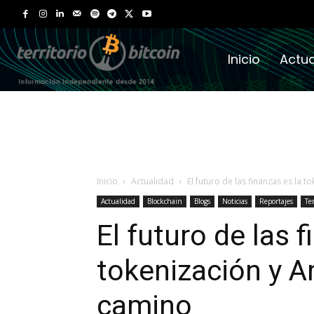
Inicio
Actua
Inicio
Actualidad
El futuro de las finanzas es la t
Actualidad
Blockchain
Blogs
Noticias
Reportajes
Ter
El futuro de las 
tokenización y A
camino