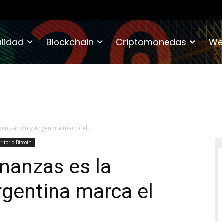
lidad
Blockchain
Criptomonedas
We
okenización y Argentina marca el...
ritorio Bitcoin
finanzas es la
rgentina marca el