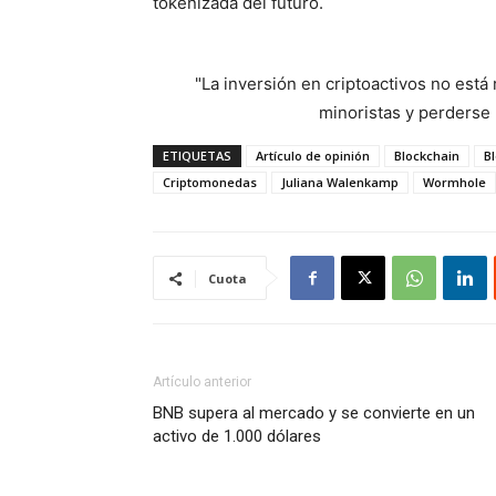
tokenizada del futuro.
"La inversión en criptoactivos no est
minoristas y perderse l
ETIQUETAS
Artículo de opinión
Blockchain
B
Criptomonedas
Juliana Walenkamp
Wormhole
Cuota
Artículo anterior
BNB supera al mercado y se convierte en un
activo de 1.000 dólares