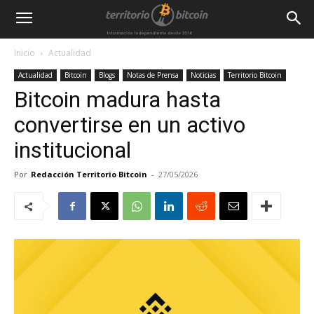
Inicio
Actualidad
Actualidad
Bitcoin
Blogs
Notas de Prensa
Noticias
Territorio Bitcoin
Bitcoin madura hasta
convertirse en un activo
institucional
Por
Redacción Territorio Bitcoin
-
27/05/2026