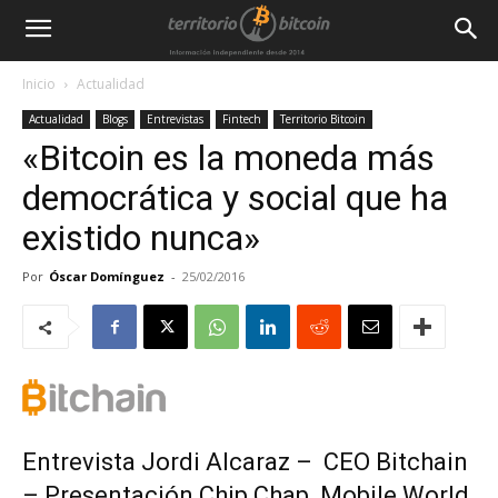
Inicio
Actualidad
Actualidad
Blogs
Entrevistas
Fintech
Territorio Bitcoin
«Bitcoin es la moneda más
democrática y social que ha
existido nunca»
Por
Óscar Domínguez
-
25/02/2016
Entrevista Jordi Alcaraz – CEO Bitchain
– Presentación Chip Chap Mobile World