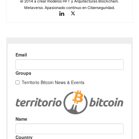
el 2014 a crear modelos HFT y Arquitecturas Blockchain.
Metaverso. Apasionado continuo en Ciberseguridad.