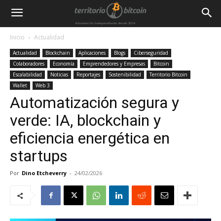
Inicio
Actualidad
Actualidad
Blockchain
Aplicaciones
Blogs
Ciberseguridad
Colaboradores
Economía
Emprendedores y Empresas
Bitcoin
Escalabilidad
Noticias
Reportajes
Sostenibilidad
Territorio Bitcoin
Wallet
Web 3
Automatización segura y
verde: IA, blockchain y
eficiencia energética en
startups
Por
Dino Etcheverry
-
24/02/2026