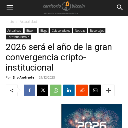
Inicio
Actualidad
Actualidad
Bitcoin
Blogs
Colaboradores
Noticias
Reportajes
Territorio Bitcoin
2026 será el año de la gran
convergencia cripto-
institucional
Por
Elio Andrade
-
29/12/2025