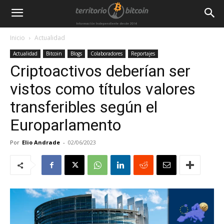
Inicio
Actualidad
Actualidad
Bitcoin
Blogs
Colaboradores
Reportajes
Criptoactivos deberían ser
vistos como títulos valores
transferibles según el
Europarlamento
Por
Elio Andrade
-
02/06/2023